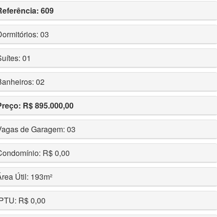
Referência: 609
Dormitórios: 03
Suítes: 01
Banheiros: 02
Preço: R$ 895.000,00
Vagas de Garagem: 03
Condomínio: R$ 0,00
Área Útil: 193m²
IPTU: R$ 0,00