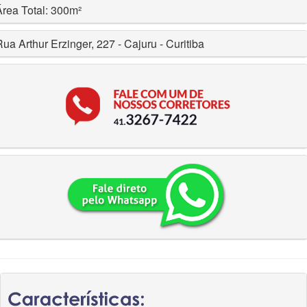
Área Total: 300m²
ua Arthur Erzinger, 227 - Cajuru - Curitiba