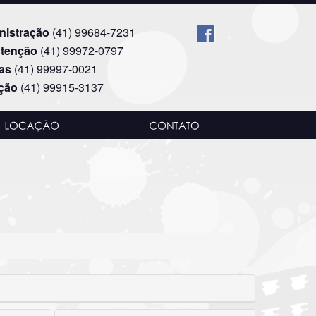
nistração
(41) 99684-7231
tenção
(41) 99972-0797
as
(41) 99997-0021
ção
(41) 99915-3137