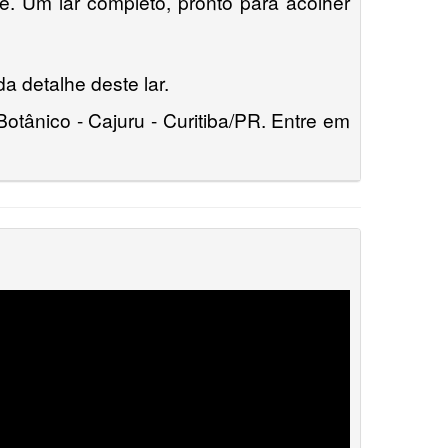
de. Um lar completo, pronto para acolher
a detalhe deste lar.
otânico - Cajuru - Curitiba/PR. Entre em